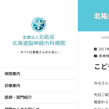
北祐
HOM
2017
– すべては患者さんのために –
医療
こど
病院案内
みなさん
診療案内
先日ご紹
医師・部門紹介
相変わら