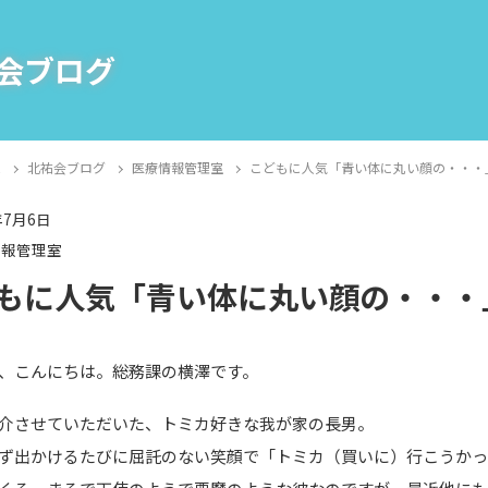
会ブログ
E
北祐会ブログ
医療情報管理室
こどもに人気「青い体に丸い顔の・・・
年7月6日
情報管理室
もに人気「青い体に丸い顔の・・・
、こんにちは。総務課の横澤です。
介させていただいた、トミカ好きな我が家の長男。
ず出かけるたびに屈託のない笑顔で「トミカ（買いに）行こうか