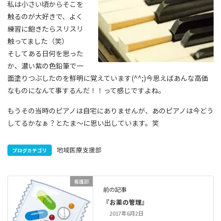
私は小さい頃からそこを
触るのが大好きで、よく
練習に飽きたらスリスリ
触ってました（笑）
そしてある日何を思った
か、濃い紫の色鉛筆で一
面塗りつぶしたのを鮮明に覚えています(^^;)今思えばあんな高価
なものになんて事するんだ！！って感じですよね。
もうその当時のピアノは自宅にありませんが、あのピアノは今どう
してるかなぁ？とたま～に思い出しています。笑
地域医療支援部
ブログカテゴリ
看護部
前の記事
『お薬の管理』
2017年6月2日