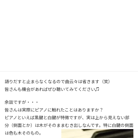
曲がり、歩きもとてもゆっくり。今でも世界中を飛び回っていると
のことで、思わず体調を心配してしまいました。
84才で数々の難曲を弾きこなす指にも圧倒されますが、何より今
まで歩んできたピアニスト人生が垣間見えるような演奏で、隣にい
た母は感極まって涙。わたしも・・・と言いたいところですが、昔
から周りに人がいると泣けない性分なのでこらえちゃいました
（笑）
フジ子はといえば・・・くたくたの表情でステージを後にするの
が印象的でした。
語りだすと止まらなくなるので曲云々は省きます（笑）
皆さんも機会があればぜひ聴いてみてください♫
余談ですが・・・
皆さんは実際にピアノに触れたことはありますか？
ピアノといえば黒鍵と白鍵が特徴ですが、実は上から見えない部
分（側面とか）は木がそのままむき出しなんです。特に白鍵の側面
は色も木そのもの。