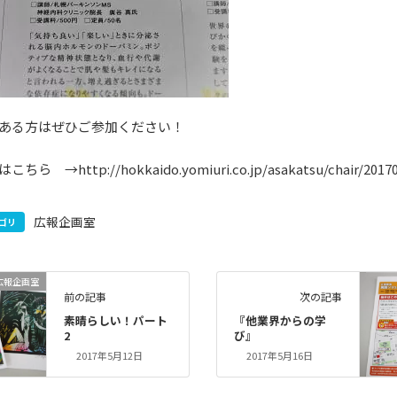
ある方はぜひご参加ください！
ら →http://hokkaido.yomiuri.co.jp/asakatsu/chair/20170
広報企画室
ゴリ
広報企画室
前の記事
次の記事
素晴らしい！パート
『他業界からの学
2
び』
2017年5月12日
2017年5月16日