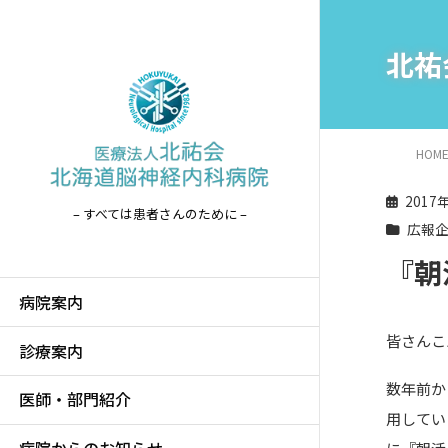
北祐
HOM
2017
– すべては患者さんのために –
広報
『朝
病院案内
皆さんこ
診療案内
数年前か
医師・部門紹介
用してい