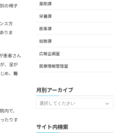
薬剤課
や別の椅子
栄養課
ンス方
医事課
ありま
総務課
広報企画室
が患者さん
すが、足が
医療情報管理室
かじめ、難
月別アーカイブ
院内で、
あったりす
サイト内検索