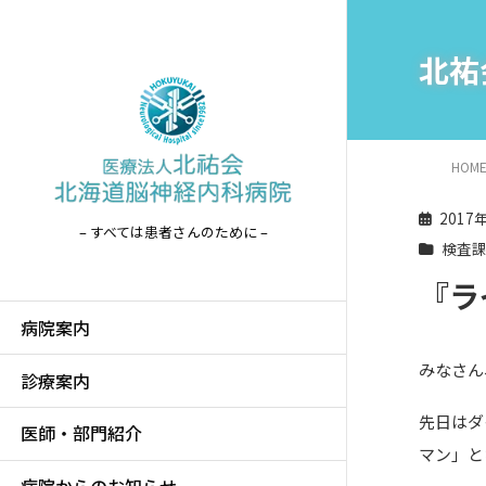
北祐
HOM
2017
– すべては患者さんのために –
検査
『ラ
病院案内
みなさん
診療案内
先日はダ
医師・部門紹介
マン」と