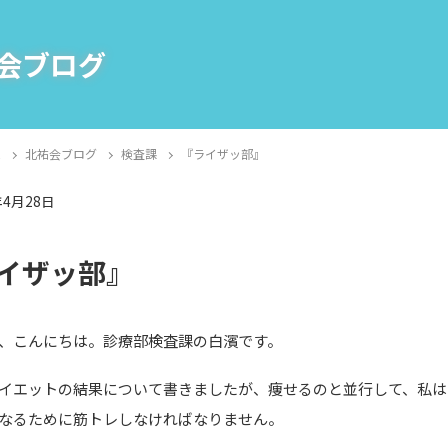
会ブログ
E
北祐会ブログ
検査課
『ライザッ部』
年4月28日
課
イザッ部』
、こんにちは。診療部検査課の白濱です。
イエットの結果について書きましたが、痩せるのと並行して、私は
なるために筋トレしなければなりません。