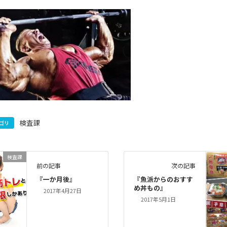
検査課
ゴリ
検査課
前の記事
次の記事
『一か月後』
『魚派からのおすす
め丼もの』
2017年4月27日
2017年5月1日