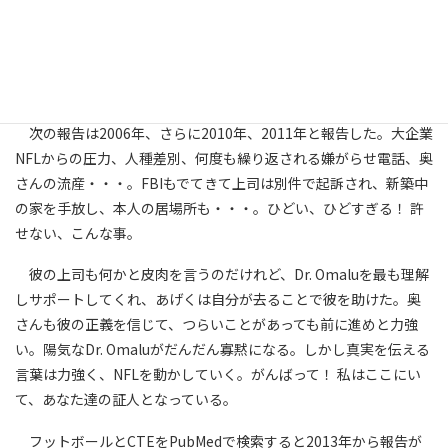
はやや異なる分布で、広範囲な大脳新皮質の神経細胞脱落、びま
ん性のアミロイド斑などを認め、繰り返す軽症の脳外傷が長期的
には神経変性をもたらす可能性があると警鐘を鳴らした。フット
ボールとCTEを関連づける最初の報告となった。
次の報告は2006年、さらに2010年、2011年と報告した。大企業
NFLからの圧力、人種差別、何度も繰り返される嫌がらせ電話、奥
さんの流産・・・。FBIもでてきて上司は別件で起訴され、新築中
の家を手放し、本人の居場所も・・・。ひどい、ひどすぎる！ 許
せない、こんな事。
彼の上司も何かと皮肉を言うのだけれど、Dr. Omaluを最も理解
しサポートしてくれ、あげくは自分が去ることで彼を助けた。奥
さんも彼の正義を信じて、つらいことがあっても前に進めと力強
い。陽気なDr. Omaluがだんだん寡黙になる。しかし真実を伝える
言葉は力強く、NFLを動かしていく。がんばって！ 私はここにい
て、あなた達の証人となっている。
フットボールとCTEをPubMedで検索すると2013年から報告が