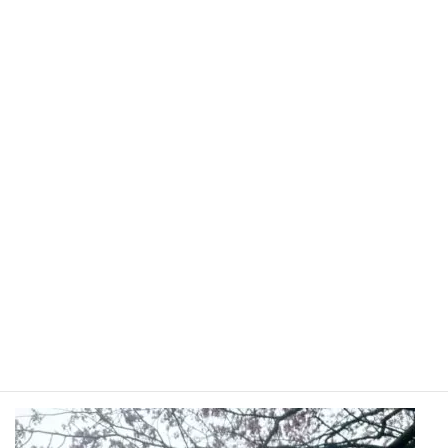
す。
昨年度に実習で来ており、ご縁がありこの病院に就職させていた
だくことができました。
皆様とたくさんコミュニケーションを取りながら、質の高いリハ
ビリテーションを提供できればと思っております！元気いっぱい
頑張りますのでどうぞよろしくお願いいたします！
さて、今年のゴールデンウィークは、家族で浦河まで桜を見に行
きました。天気が悪く、常に小雨が降っていて少し寒かったです
が、桜はとても綺麗に咲いていました。
家で飼っているペキニーズのおこげちゃんも連れて行ったのです
が、たくさん走って楽しそうだったのでまた来年も行けたらいい
なと思っています。
これから徐々に気温が高くなる日が増えていきそうですね。
皆さん体調に気をつけて元気に過ごしましょう！