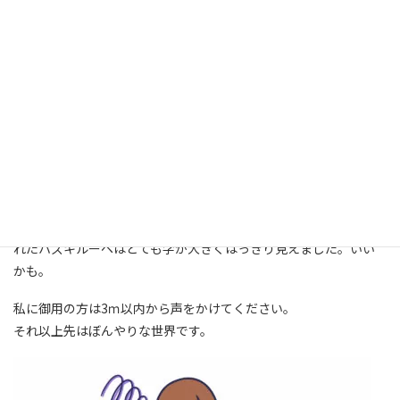
去年4月に入職しました薬剤課松島です。北祐会ブログは初となり
ます。
よろしくお願いします。
最近の悩みは近くも遠くも見えないことです。認めたくないです
が、老眼です。遠近両用のコンタクトをつけてますが、近くをより
良く見るために遠くを見る度数を下げたのに、
結局どちらも見えてない気がします。
「老眼は60歳まで進行するから」とコンタクトレンズ屋さんに言
われてがっかりです。まだ見えなくなるのか…患者さんが貸してく
れたハズキルーペはとても字が大きくはっきり見えました。いい
かも。
私に御用の方は3ｍ以内から声をかけてください。
それ以上先はぼんやりな世界です。