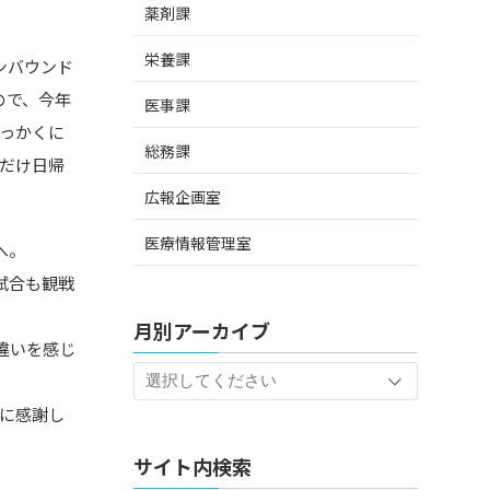
薬剤課
栄養課
ンバウンド
ので、今年
医事課
っかくに
総務課
だけ日帰
広報企画室
医療情報管理室
へ。
試合も観戦
月別アーカイブ
違いを感じ
に感謝し
サイト内検索