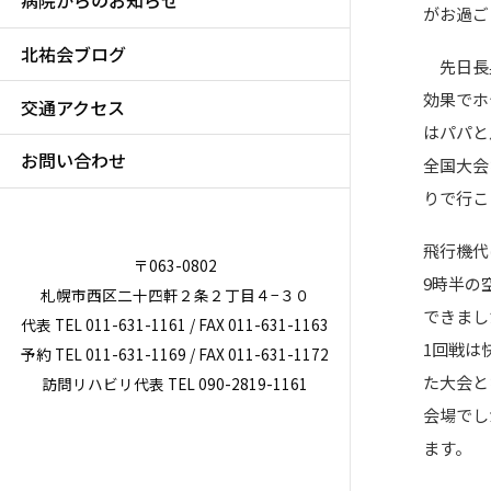
病院からのお知らせ
がお過ご
北祐会ブログ
先日長男
効果でホ
交通アクセス
はパパと
お問い合わせ
全国大会
りで行こ
飛行機代
〒063-0802
9時半の
札幌市西区二十四軒２条２丁目４−３０
できまし
代表 TEL 011-631-1161 / FAX 011-631-1163
1回戦は
予約 TEL 011-631-1169 / FAX 011-631-1172
た大会と
訪問リハビリ代表 TEL 090-2819-1161
会場でし
ます。