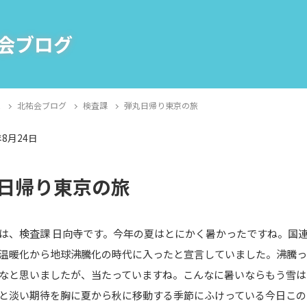
会ブログ
E
北祐会ブログ
検査課
弾丸日帰り東京の旅
年8月24日
課
日帰り東京の旅
は、検査課 日向寺です。今年の夏はとにかく暑かったですね。国
温暖化から地球沸騰化の時代に入ったと宣言していました。沸騰っ
なと思いましたが、当たっていますね。こんなに暑いならもう雪は
と淡い期待を胸に夏から秋に移動する季節にふけっている今日この