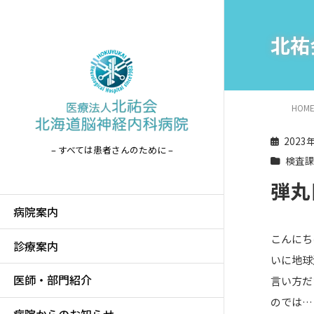
北祐
HOM
2023
– すべては患者さんのために –
検査
弾丸
病院案内
こんにち
診療案内
いに地球
医師・部門紹介
言い方だ
のでは…