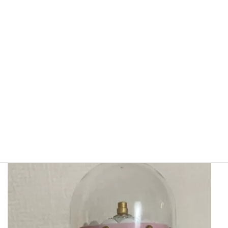
JRで小樽駅に到着、アーケード街でぱんじゅうを買い食べ歩き、
目指すはオルゴール堂。
天気も良く、暑い日となり、途中で娘はバテ始めました。する
と…チャリタクのお兄さんの甘いお言葉。「乗りませんかー？オ
ルゴール堂までガイド付きで案内しますよー」私は、「頑張って
歩きます」と答えて5Mほど歩くと、娘が突然「もー歩けなー
い！」と。
結局、チャリタクに乗り、オルゴール堂に無事着きました笑
その代金を入れると、高い買い物になりましたが、オルゴールを
ゲットしたのでした。