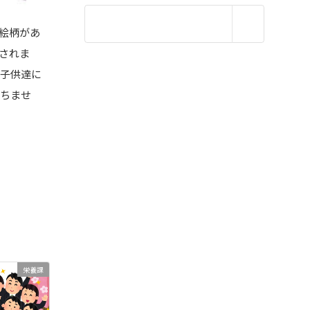
絵柄があ
されま
は子供達に
立ちませ
栄養課