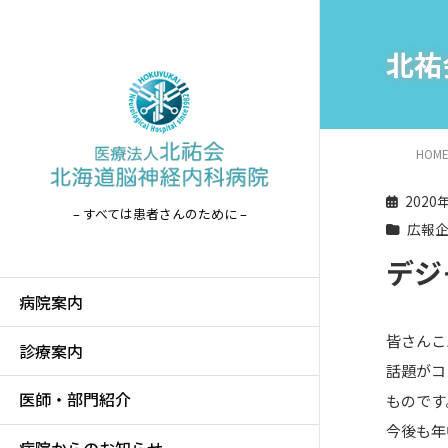
北祐
HOM
2020
– すべては患者さんのために –
広報
デジ
病院案内
皆さんこ
診療案内
話題がコ
医師・部門紹介
ものです
今後も年