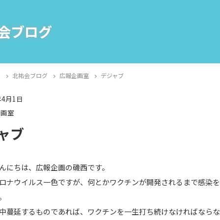
会ブログ
E
北祐会ブログ
広報企画室
デジャブ
年4月1日
企画室
ャブ
んにちは、広報企画の磯西です。
ロナウイルス一色ですが、何とかワクチンが開発されるまで感染
。
中蔓延するものであれば、ワクチンを一生打ち続けなければなら