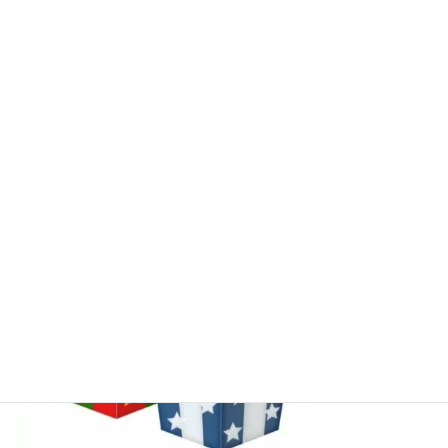
看護部の佐藤です。
この時期、毎年クリスマスに鳥の丸焼きを作ってブログに載せよ
うと思っておりますが、天皇陛下の誕生日がずれたのもあって、ク
リスマスのマイイベントをいつにするか迷っております。平日に作
るのは大変なので、22日（日）かなと思っていますが、鳥の丸ご
と一羽が売っているか心配であります。