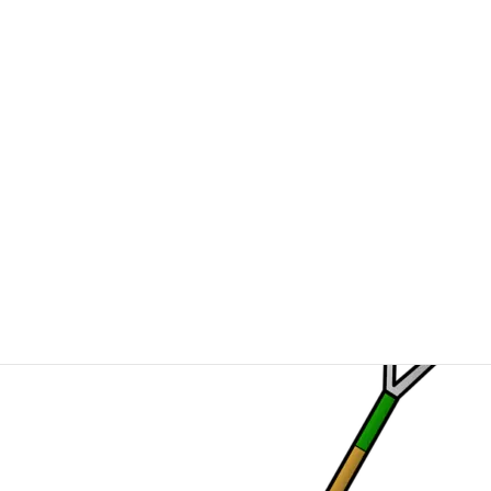
ね。みなさんは冬といえば何を思い浮かべるでしょうか？
クリスマス、正月、ウィンタースポーツ、雪祭りなど色々あります
が、私が思い浮かべるのは雪かきです。毎年すごい雪の量で憂鬱
になり、体も心も疲れてしまいます。今シーズンの雪の量がとても
気になります。しかし、去年はよちよち歩きだった子供が、今で
は走り回れるまで成長したので、今年は子供と一緒に雪遊びをし
ようと思います。まだ雪かきを手伝えるわけではなく、体は疲れ
ますが…今年は心は大丈夫そうです！
体調を崩しやすい時期なので、皆さん体調に気をつけて楽しい冬
を過ごしてくださいね！