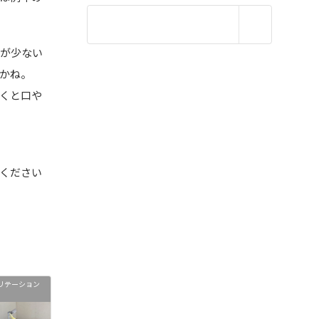
人が少ない
かね。
くと口や
ください
リテーション