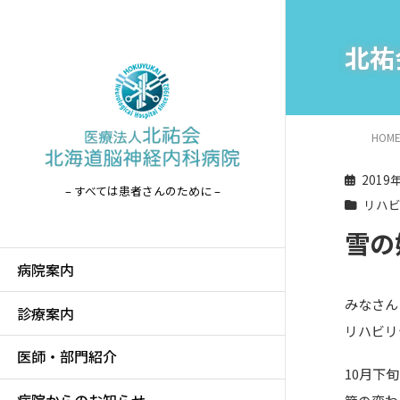
北祐
HOM
2019
– すべては患者さんのために –
リハ
雪の
病院案内
みなさん
診療案内
リハビリ
医師・部門紹介
10月下