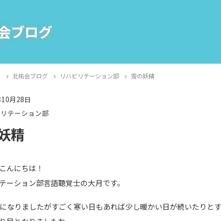
会ブログ
E
北祐会ブログ
リハビリテーション部
雪の妖精
年10月28日
ビリテーション部
妖精
こんにちは！
テーション部言語聴覚士の大月です。
旬になりましたがすごく寒い日もあれば少し暖かい日が続いたりと