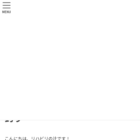
MENU
北祐会ブログ
HOME
北祐会ブログ
リハビリテーション部
釣り
2019年5月16日
リハビリテーション部
釣り
こんにちは、リハビリの辻です！