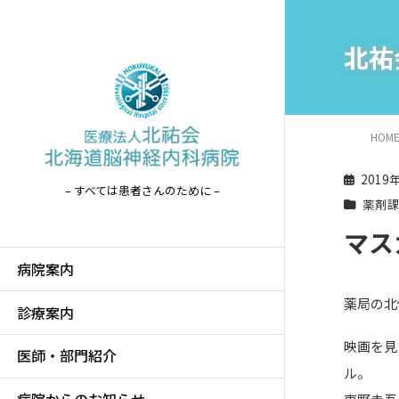
北祐
HOM
2019
– すべては患者さんのために –
薬剤
マス
病院案内
薬局の北
診療案内
映画を見
医師・部門紹介
ル。