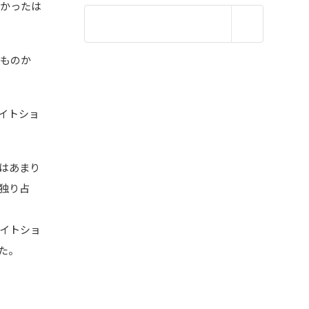
若かったは
なものか
イトショ
はあまり
独り占
イトショ
た。
！