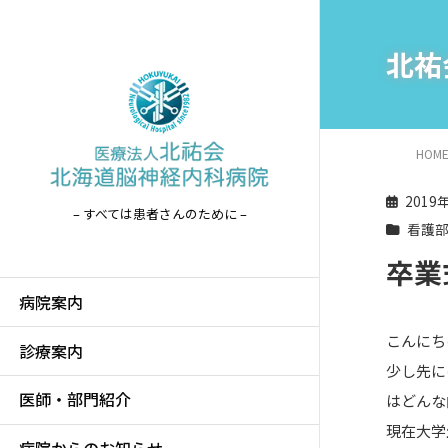
北祐
HOM
2019
– すべては患者さんのために –
看護
卒業
病院案内
こんにち
診療案内
少し先に
医師・部門紹介
はどんな
現在大学