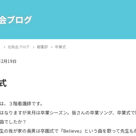
会ブログ
E
北祐会ブログ
看護部
卒業式
年2月19日
部
式
は、３階看護師です。
はなりますが来月は卒業シーズン。皆さんの卒業ソング、卒業式で
曲でしたか？
生の我が家の長男は卒園式で『Believe』という曲を歌って先生も