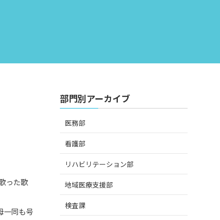
部門別アーカイブ
医務部
看護部
リハビリテーション部
歌った歌
地域医療支援部
検査課
母一同も号