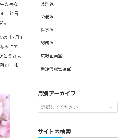
薬剤課
生の長女
ねぇ」と言
栄養課
に。
医事課
ンの『3月9
総務課
なみにで
広報企画室
がとうさよ
齢が…ば
医療情報管理室
月別アーカイブ
サイト内検索